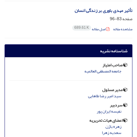
تأثیر مهدی باوری بر زندگی انسان
صفحه
83-96
689.61 K
مشاهده مقاله
اصل مقاله
شناسنامه نشریه
صاحب امتیاز
جامعه المصطفی العالمیه
مدیر مسئول
سید امیر رضا طاهایی
سردبیر
نفیسه ایران پور
اعضای هیات تحریریه
زهره باژن
سعدیه زهرا