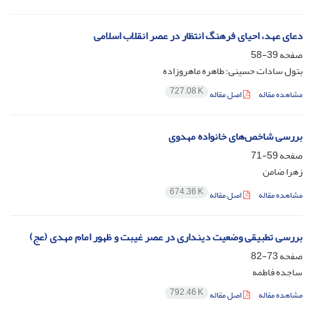
دعای عهد، احیای فرهنگ انتظار در عصر انقلاب اسلامی
صفحه
39-58
بتول سادات حسینی؛ طاهره ماهروزاده
727.08 K
مشاهده مقاله
اصل مقاله
بررسی شاخص‌های خانواده مهدوی
صفحه
59-71
زهرا ضامن
674.36 K
مشاهده مقاله
اصل مقاله
بررسی تطبیقی وضعیت دینداری در عصر غیبت و ظهور امام مهدی (عج)
صفحه
73-82
ساجده فاطمه
792.46 K
مشاهده مقاله
اصل مقاله