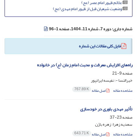
علائم ظهور امام عصر (عج)
وضعیت شیعیان قبل از ظهور امام مهدی (عج)
شماره جاری:
دوره 7، شماره 11، 1404، صفحه 1-96
فایل کلی مقالات این شماره
راه‌های افزایش معرفت و محبت امام زمان (ع) در خانواده
صفحه
9-21
خیرالنسا -؛ نفیسه ایرانپور
767.89 K
مشاهده مقاله
اصل مقاله
تأثیر مهدی باوری در خودسازی
صفحه
23-37
سعدیه زهرا؛ زهره باژن
643.71 K
مشاهده مقاله
اصل مقاله